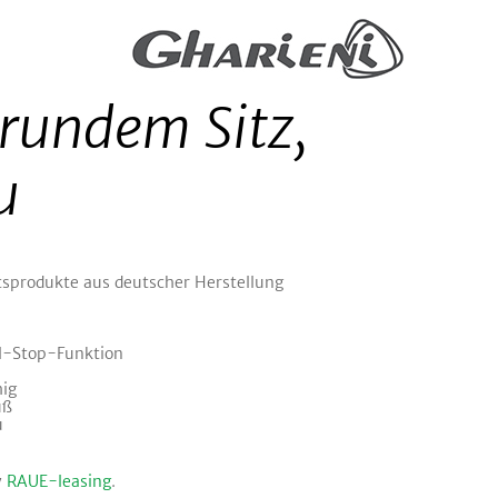
 rundem Sitz,
u
tsprodukte aus deutscher Herstellung
ll-Stop-Funktion
hig
uß
u
y
RAUE-leasing
.