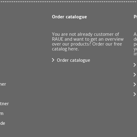
Order catalogue
P
You are not already customer of
A
RAUE and want to get an overview
d
over our products? Order our free
p
catalog here.
y
i
Order catalogue
ner
tner
rm
.de