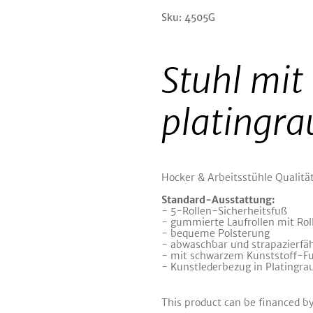
Sku: 4505G
Stuhl mit
platingra
Hocker & Arbeitsstühle Qualitä
Standard-Ausstattung:
- 5-Rollen-Sicherheitsfuß
- gummierte Laufrollen mit Ro
- bequeme Polsterung
- abwaschbar und strapazierfä
- mit schwarzem Kunststoff-F
- Kunstlederbezug in Platingra
This product can be financed b