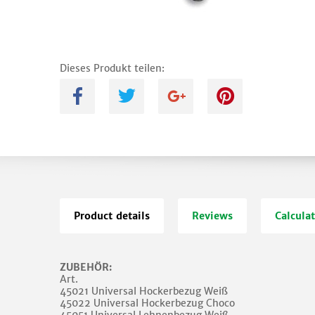
Dieses Produkt teilen:
A
B
C
D
Product details
Reviews
Calcula
ZUBEHÖR:
Art.
45021 Universal Hockerbezug Weiß
45022 Universal Hockerbezug Choco