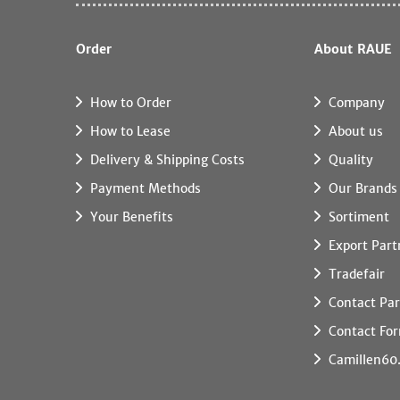
Order
About RAUE
How to Order
Company
How to Lease
About us
Delivery & Shipping Costs
Quality
Payment Methods
Our Brands
Your Benefits
Sortiment
Export Part
Tradefair
Contact Par
Contact Fo
Camillen60