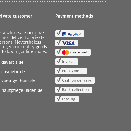
rivate customer
Payment methods
s a wholesale firm, we
o not deliver to private
ersons. Nevertheless,
ou get our quality goods
n following online shops:
Invoice
davartis.de
Prepayment
cosmetic.de
Cash on delivery
samtige-haut.de
Bank collection
hautpflege-laden.de
Leasing