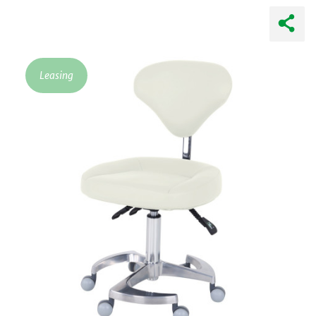
E
Leasing