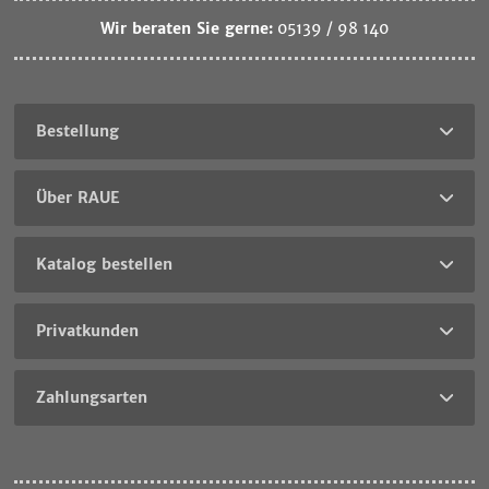
Wir beraten Sie gerne:
05139 / 98 140
Bestellung
Über RAUE
Katalog bestellen
Sie
sind
Privatkunden
noch
nicht
Als
RAUE-
Großhandel
Zahlungsarten
Kunde
liefern
und
wir
möchten
nicht
sich
an
einen
Privatpersonen!
Überblick