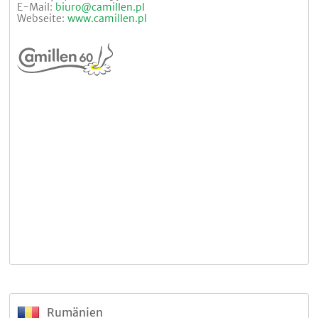
E-Mail:
biuro@camillen.pl
Webseite:
www.camillen.pl
Rumänien