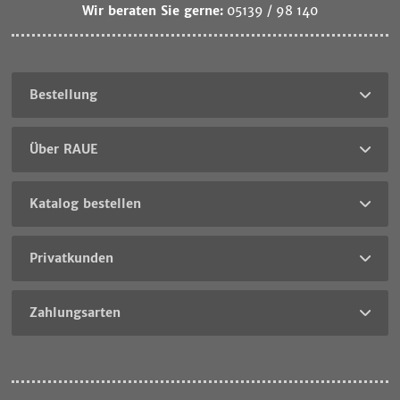
Wir beraten Sie gerne:
05139 / 98 140
Bestellung
Über RAUE
Katalog bestellen
Sie
sind
Privatkunden
noch
nicht
Als
RAUE-
Großhandel
Zahlungsarten
Kunde
liefern
und
wir
möchten
nicht
sich
an
einen
Privatpersonen!
Überblick
Unsere
über