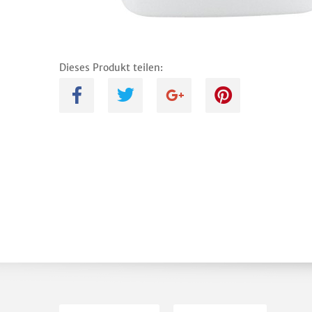
Dieses Produkt teilen:
A
B
C
D