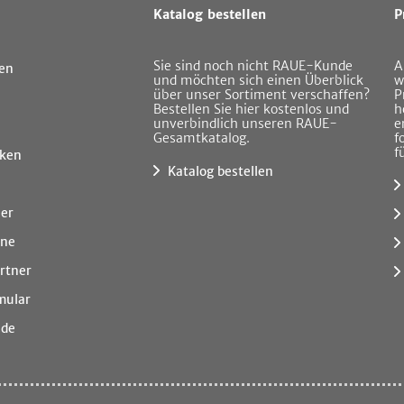
Katalog bestellen
P
Sie sind noch nicht RAUE-Kunde
A
en
und möchten sich einen Überblick
w
über unser Sortiment verschaffen?
P
Bestellen Sie hier kostenlos und
h
unverbindlich unseren RAUE-
e
Gesamtkatalog.
f
f
ken
Katalog bestellen
ner
ine
rtner
mular
.de