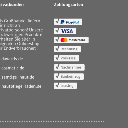
rivatkunden
Zahlungsarten
ls Großhandel liefern
ir nicht an
rivatpersonen! Unsere
ochwertigen Produkte
rhalten Sie aber in
olgenden Onlineshops
ür Endverbraucher:
Rechnung
Vorkasse
davartis.de
Nachnahme
cosmetic.de
Bankeinzug
samtige-haut.de
Leasing
hautpflege-laden.de