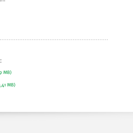
rum
:
19 MB)
0,41 MB)