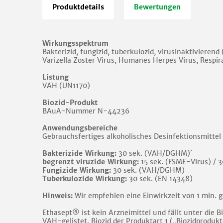
Produktdetails
Bewertungen
Wirkungsspektrum
Bakterizid, fungizid, tuberkulozid, virusinaktivieren
Varizella Zoster Virus, Humanes Herpes Virus, Respi
Listung
VAH (UN1170)
Biozid-Produkt
BAuA-Nummer N-44236
Anwendungsbereiche
Gebrauchsfertiges alkoholisches Desinfektionsmitte
Bakterizide Wirkung:
30 sek. (VAH/DGHM)´
begrenzt viruzide Wirkung:
15 sek. (FSME-Virus) / 
Fungizide Wirkung:
30 sek. (VAH/DGHM)
Tuberkulozide Wirkung:
30 sek. (EN 14348)
Hinweis:
Wir empfehlen eine Einwirkzeit von 1 min. 
Ethasept® ist kein Arzneimittel und fällt unter die 
VAH-gelistet. Biozid der Produktart 1 („Biozidproduk