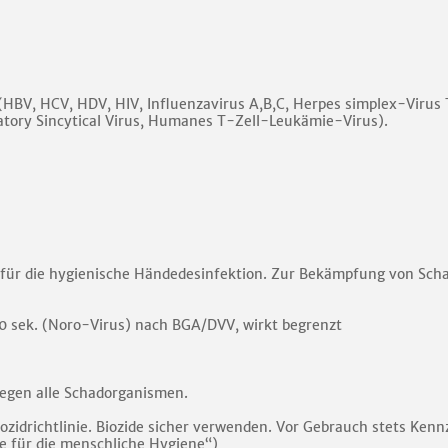
d (HBV, HCV, HDV, HIV, Influenzavirus A,B,C, Herpes simplex-Virus
ratory Sincytical Virus, Humanes T-Zell-Leukämie-Virus).
l für die hygienische Händedesinfektion. Zur Bekämpfung von Sc
30 sek. (Noro-Virus) nach BGA/DVV, wirkt begrenzt
gegen alle Schadorganismen.
Biozidrichtlinie. Biozide sicher verwenden. Vor Gebrauch stets Ke
te für die menschliche Hygiene“)