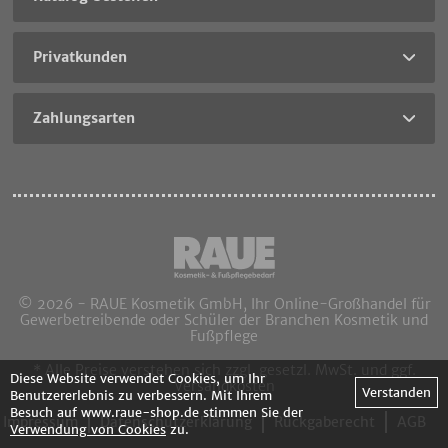
Privatkunden
Zahlungsarten
© 2026 - RAUE Kosmetik GmbH, Ihr Online-Großhandel für
Gewerbetreibende oder Schüler der Branchen Kosmetik und
Fußpflege
* Alle Preise verstehen sich zzgl. gesetzl. MwSt. und ggf.
Diese Website verwendet Cookies, um Ihr
Versandkosten
Verstanden
Benutzererlebnis zu verbessern. Mit Ihrem
Besuch auf www.raue-shop.de stimmen Sie der
Impressum
Datenschutzerklärung
Rückgaberecht
AGB
Verwendung von Cookies
zu.