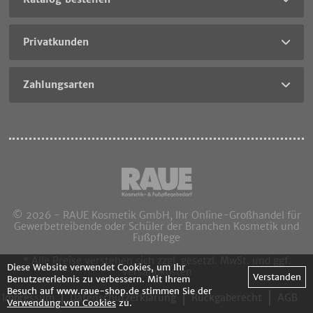
Privatkunden
Zahlungsarten
© 2026 - RAUE Kosmetik GmbH, Ihr Online-Großhandel für
Gewerbetreibende oder Schüler der Branchen Kosmetik und
Fußpflege
* Alle Preise verstehen sich zzgl. gesetzl. MwSt. und ggf.
Diese Website verwendet Cookies, um Ihr
Versandkosten
Verstanden
Benutzererlebnis zu verbessern. Mit Ihrem
Besuch auf www.raue-shop.de stimmen Sie der
Impressum
Datenschutzerklärung
Rückgaberecht
AGB
Verwendung von Cookies
zu.