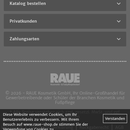
Katalog bestellen
Privatkunden
Zahlungsarten
© 2026 - RAUE Kosmetik GmbH, Ihr Online-Großhandel für
Gewerbetreibende oder Schüler der Branchen Kosmetik und
Fußpflege
* Alle Preise verstehen sich zzgl. gesetzl. MwSt. und ggf.
Diese Website verwendet Cookies, um Ihr
Versandkosten
Verstanden
Benutzererlebnis zu verbessern. Mit Ihrem
Besuch auf www.raue-shop.de stimmen Sie der
Impressum
Datenschutzerklärung
Rückgaberecht
AGB
Verwendung von Cookies
zu.