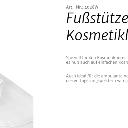
Art.-Nr.: 4028W
Fußstütze
Kosmetikl
Speziell für den Kosmetikbereic
es nun auch auf einfachen Kosm
Auch ideal für die ambulante V
diesen Lagerungspolstern wird 