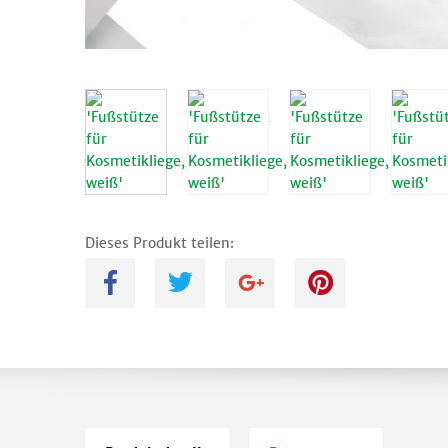
Dieses Produkt teilen:
A
B
C
D