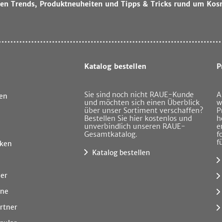
lsten Trends, Produktneuheiten und Tipps & Tricks rund um Kos
Katalog bestellen
P
Sie sind noch nicht RAUE-Kunde
A
en
und möchten sich einen Überblick
w
über unser Sortiment verschaffen?
P
Bestellen Sie hier kostenlos und
h
unverbindlich unseren RAUE-
e
Gesamtkatalog.
f
f
ken
Katalog bestellen
ner
ine
rtner