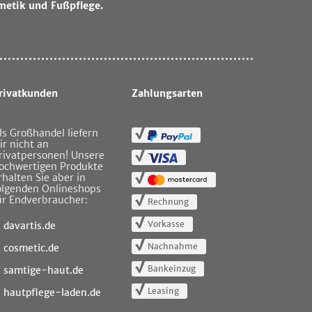
metik und Fußpflege.
rivatkunden
Zahlungsarten
ls Großhandel liefern
ir nicht an
rivatpersonen! Unsere
ochwertigen Produkte
rhalten Sie aber in
olgenden Onlineshops
ür Endverbraucher:
Rechnung
Vorkasse
davartis.de
Nachnahme
cosmetic.de
Bankeinzug
samtige-haut.de
Leasing
hautpflege-laden.de