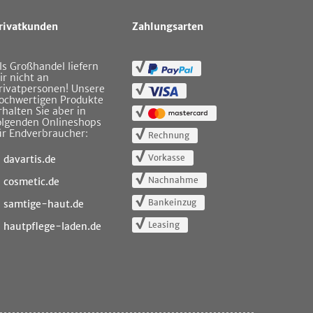
rivatkunden
Zahlungsarten
ls Großhandel liefern
ir nicht an
rivatpersonen! Unsere
ochwertigen Produkte
rhalten Sie aber in
olgenden Onlineshops
ür Endverbraucher:
Rechnung
Vorkasse
davartis.de
Nachnahme
cosmetic.de
Bankeinzug
samtige-haut.de
Leasing
hautpflege-laden.de