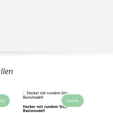
llen
ing
Leasing
Hocker mit rundem Sitz,
Basismodell