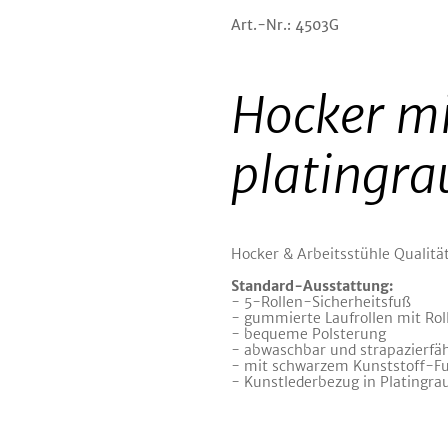
Art.-Nr.: 4503G
Hocker mi
platingra
Hocker & Arbeitsstühle Qualitä
Standard-Ausstattung:
- 5-Rollen-Sicherheitsfuß
- gummierte Laufrollen mit Ro
- bequeme Polsterung
- abwaschbar und strapazierfä
- mit schwarzem Kunststoff-F
- Kunstlederbezug in Platingra