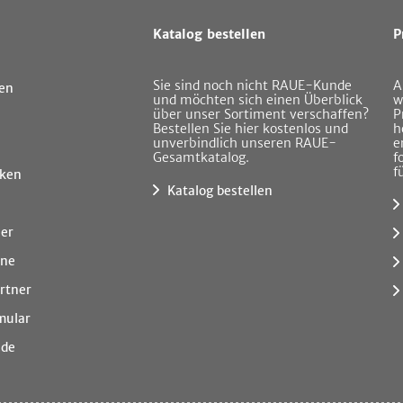
Katalog bestellen
P
Sie sind noch nicht RAUE-Kunde
A
en
und möchten sich einen Überblick
w
über unser Sortiment verschaffen?
P
Bestellen Sie hier kostenlos und
h
unverbindlich unseren RAUE-
e
Gesamtkatalog.
f
f
ken
Katalog bestellen
ner
ine
rtner
mular
.de