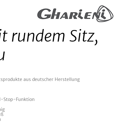
t rundem Sitz,
u
tsprodukte aus deutscher Herstellung
ll-Stop-Funktion
hig
uß
u