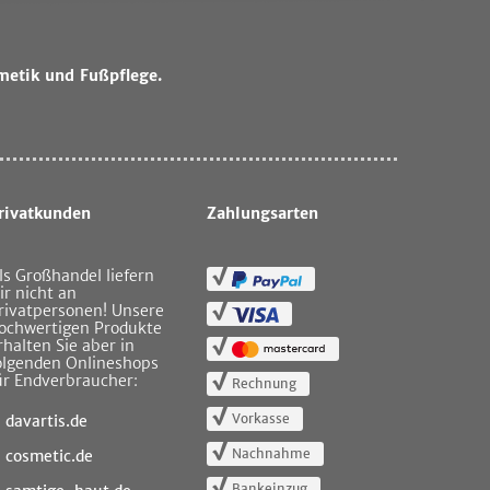
metik und Fußpflege.
rivatkunden
Zahlungsarten
ls Großhandel liefern
ir nicht an
rivatpersonen! Unsere
ochwertigen Produkte
rhalten Sie aber in
olgenden Onlineshops
ür Endverbraucher:
Rechnung
Vorkasse
davartis.de
Nachnahme
cosmetic.de
Bankeinzug