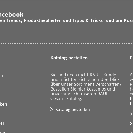
Facebook
lsten Trends, Produktneuheiten und Tipps & Tricks rund um Kos
Katalog bestellen
P
Sie sind noch nicht RAUE-Kunde
A
en
und möchten sich einen Überblick
w
über unser Sortiment verschaffen?
P
Bestellen Sie hier kostenlos und
h
unverbindlich unseren RAUE-
e
Gesamtkatalog.
f
f
ken
Katalog bestellen
ner
ine