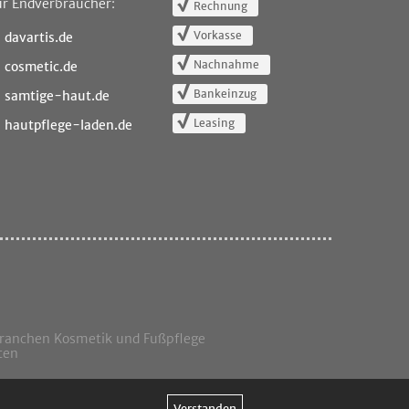
ür Endverbraucher:
Rechnung
Vorkasse
davartis.de
Nachnahme
cosmetic.de
Bankeinzug
samtige-haut.de
Leasing
hautpflege-laden.de
Branchen Kosmetik und Fußpflege
ten
Verstanden