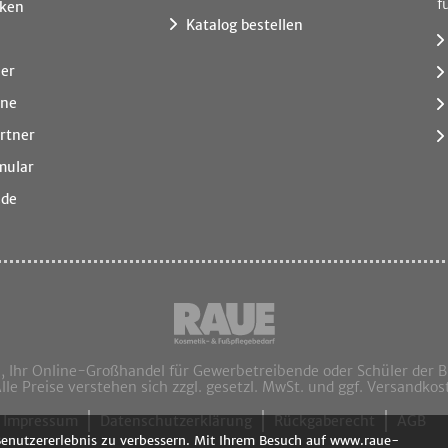
f
ken
Katalog bestellen
ner
ine
rtner
mular
.de
hr Online-Großhandel für Gewerbetreibende oder Schüler der 
Alle Preise verstehen sich zzgl. gesetzl. MwSt. und ggf. Versandkos
Impressum
Datenschutzerklärung
Rückgaberecht
AGB
Benutzererlebnis zu verbessern. Mit Ihrem Besuch auf www.raue-