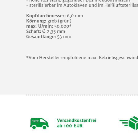
• hohe Resistenz gegenüber Desinfektionsmitteln
• sterilisierbar im Autoklaven und im Heißluftsterilis
Kopfdurchmesser:
6,0 mm
Körnung:
grob (grün)
max. U/min:
50.000*
Schaft:
Ø 2,35 mm
Gesamtlänge:
53 mm
*Vom Hersteller empfohlene max. Betriebsgeschwind
Versandkostenfrei
ab 100 EUR