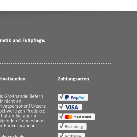
metik und Fußpflege.
rivatkunden
Zahlungsarten
ls Großhandel liefern
ir nicht an
rivatpersonen! Unsere
ochwertigen Produkte
rhalten Sie aber in
olgenden Onlineshops
ür Endverbraucher:
Rechnung
Vorkasse
davartis.de