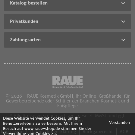
Katalog bestellen
Privatkunden
Zahlungsarten
© 2026 - RAUE Kosmetik GmbH, Ihr Online-Großhandel für
Gewerbetreibende oder Schüler der Branchen Kosmetik und
Fußpflege
* Alle Preise verstehen sich zzgl. gesetzl. MwSt. und ggf.
Diese Website verwendet Cookies, um Ihr
Versandkosten
Verstanden
Benutzererlebnis zu verbessern. Mit Ihrem
Besuch auf www.raue-shop.de stimmen Sie der
Impressum
Datenschutzerklärung
Rückgaberecht
AGB
Verwendung von Cookies
zu.