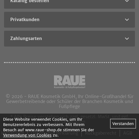
Katalog bestellen
Privatkunden
Zahlungsarten
© 2026 - RAUE Kosmetik GmbH, Ihr Online-Großhandel für
Gewerbetreibende oder Schüler der Branchen Kosmetik und
Fußpflege
* Alle Preise verstehen sich zzgl. gesetzl. MwSt. und ggf.
Diese Website verwendet Cookies, um Ihr
Versandkosten
Verstanden
Benutzererlebnis zu verbessern. Mit Ihrem
Besuch auf www.raue-shop.de stimmen Sie der
Impressum
Datenschutzerklärung
Rückgaberecht
AGB
Verwendung von Cookies
zu.