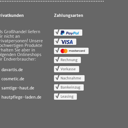
rivatkunden
Zahlungsarten
ls Großhandel liefern
ir nicht an
rivatpersonen! Unsere
ochwertigen Produkte
rhalten Sie aber in
olgenden Onlineshops
ür Endverbraucher:
Rechnung
Vorkasse
davartis.de
Nachnahme
cosmetic.de
Bankeinzug
samtige-haut.de
Leasing
hautpflege-laden.de