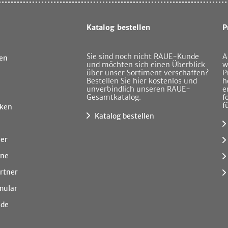
Katalog bestellen
P
Sie sind noch nicht RAUE-Kunde
A
en
und möchten sich einen Überblick
w
über unser Sortiment verschaffen?
P
Bestellen Sie hier kostenlos und
h
unverbindlich unseren RAUE-
e
Gesamtkatalog.
f
f
ken
Katalog bestellen
ner
ine
rtner
mular
.de