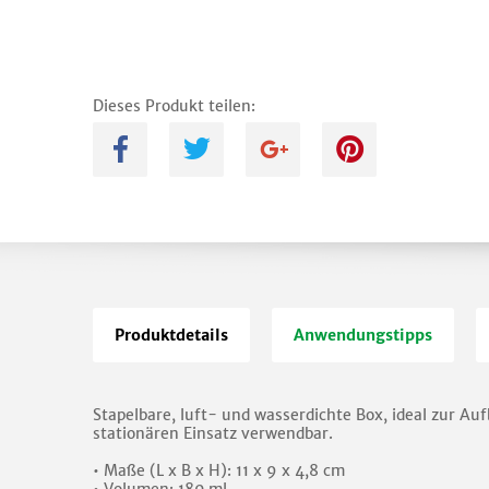
Dieses Produkt teilen:
A
B
C
D
Produktdetails
Anwendungstipps
Stapelbare, luft- und wasserdichte Box, ideal zur Au
stationären Einsatz verwendbar.
• Maße (L x B x H): 11 x 9 x 4,8 cm