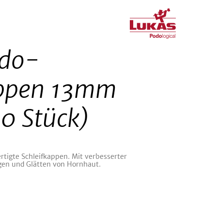
odo-
appen 13mm
0 Stück)
ertigte Schleifkappen. Mit verbesserter
gen und Glätten von Hornhaut.