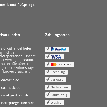
metik und Fußpflege.
rivatkunden
Zahlungsarten
ls Großhandel liefern
ir nicht an
rivatpersonen! Unsere
ochwertigen Produkte
rhalten Sie aber in
olgenden Onlineshops
ür Endverbraucher:
Rechnung
Vorkasse
davartis.de
Nachnahme
cosmetic.de
Bankeinzug
samtige-haut.de
Leasing
hautpflege-laden.de