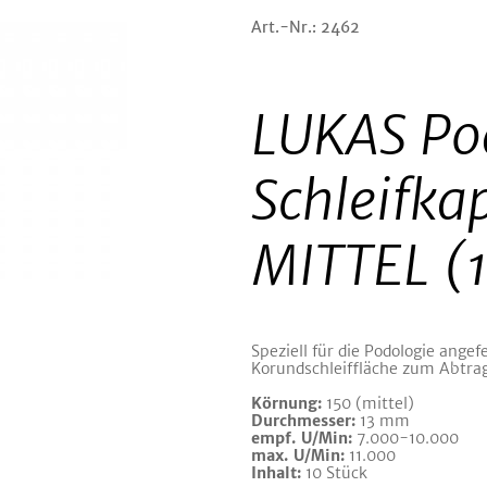
Art.-Nr.: 2462
LUKAS P
Schleifk
MITTEL (1
Speziell für die Podologie angef
Korundschleiffläche zum Abtra
Körnung:
150 (mittel)
Durchmesser:
13 mm
empf. U/Min:
7.000-10.000
max. U/Min:
11.000
Inhalt:
10 Stück