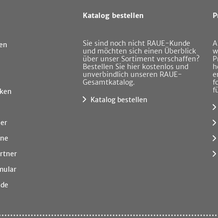
Katalog bestellen
P
Sie sind noch nicht RAUE-Kunde
A
en
und möchten sich einen Überblick
w
über unser Sortiment verschaffen?
P
Bestellen Sie hier kostenlos und
h
unverbindlich unseren RAUE-
e
Gesamtkatalog.
f
f
ken
Katalog bestellen
ner
ine
rtner
mular
.de