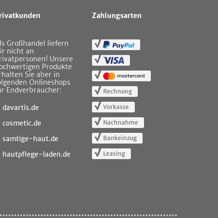
rivatkunden
Zahlungsarten
ls Großhandel liefern
ir nicht an
rivatpersonen! Unsere
ochwertigen Produkte
rhalten Sie aber in
olgenden Onlineshops
ür Endverbraucher:
Rechnung
Vorkasse
davartis.de
Nachnahme
cosmetic.de
Bankeinzug
samtige-haut.de
Leasing
hautpflege-laden.de