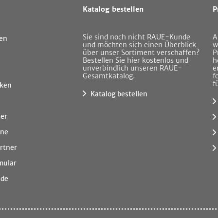
Katalog bestellen
P
Sie sind noch nicht RAUE-Kunde
A
en
und möchten sich einen Überblick
w
über unser Sortiment verschaffen?
P
Bestellen Sie hier kostenlos und
h
unverbindlich unseren RAUE-
e
Gesamtkatalog.
f
f
ken
Katalog bestellen
ner
ine
rtner
mular
.de