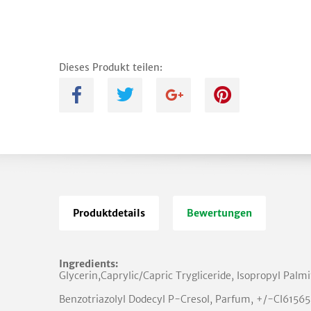
Dieses Produkt teilen:
A
B
C
D
Produktdetails
Bewertungen
Ingredients:
Glycerin,Caprylic/Capric Trygliceride, Isopropyl Palm
Benzotriazolyl Dodecyl P-Cresol, Parfum, +/-CI61565