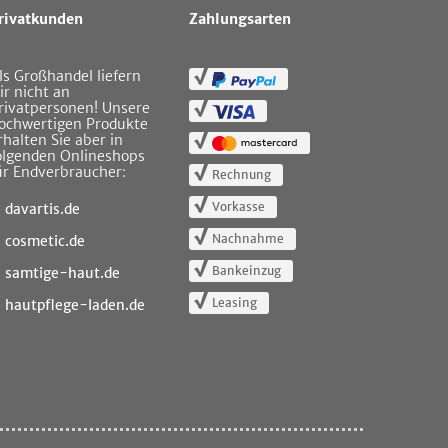
rivatkunden
Zahlungsarten
ls Großhandel liefern
ir nicht an
rivatpersonen! Unsere
ochwertigen Produkte
rhalten Sie aber in
olgenden Onlineshops
ür Endverbraucher:
Rechnung
Vorkasse
davartis.de
Nachnahme
cosmetic.de
Bankeinzug
samtige-haut.de
Leasing
hautpflege-laden.de