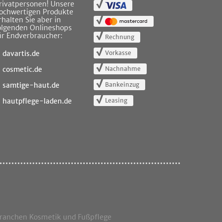
rivatpersonen! Unsere
ochwertigen Produkte
rhalten Sie aber in
olgenden Onlineshops
ür Endverbraucher:
Rechnung
Vorkasse
davartis.de
Nachnahme
cosmetic.de
Bankeinzug
samtige-haut.de
Leasing
hautpflege-laden.de
Branchen Kosmetik und Fußpflege