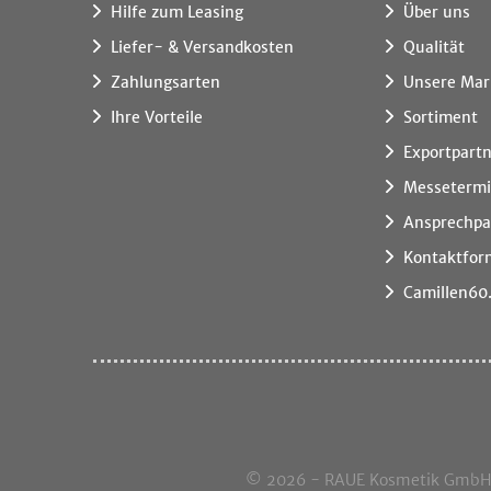
Hilfe zum Leasing
Über uns
Liefer- & Versandkosten
Qualität
Zahlungsarten
Unsere Mar
Ihre Vorteile
Sortiment
Exportpart
Messeterm
Ansprechpa
Kontaktfor
Camillen60
© 2026 - RAUE Kosmetik GmbH, I