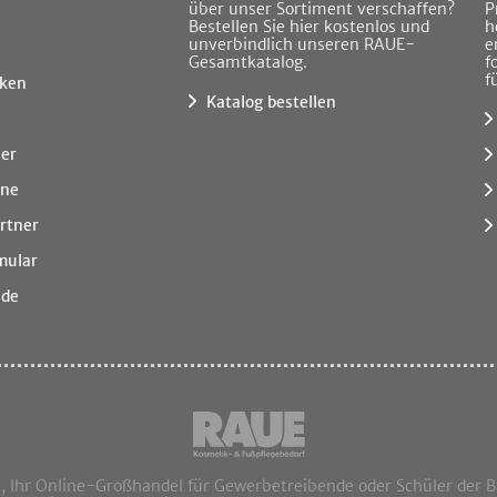
über unser Sortiment verschaffen?
P
Bestellen Sie hier kostenlos und
h
unverbindlich unseren RAUE-
e
Gesamtkatalog.
f
f
ken
Katalog bestellen
ner
ine
rtner
mular
.de
hr Online-Großhandel für Gewerbetreibende oder Schüler der 