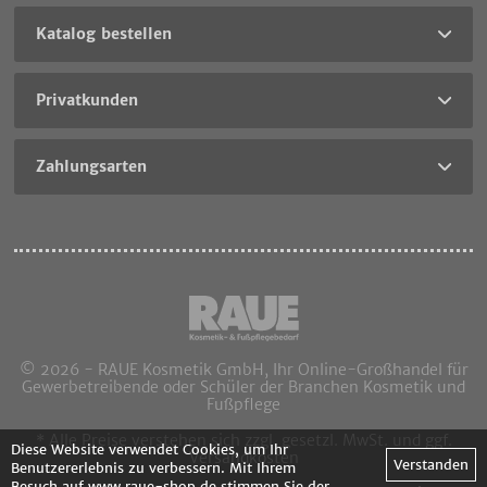
Katalog bestellen
Privatkunden
Zahlungsarten
© 2026 - RAUE Kosmetik GmbH, Ihr Online-Großhandel für
Gewerbetreibende oder Schüler der Branchen Kosmetik und
Fußpflege
* Alle Preise verstehen sich zzgl. gesetzl. MwSt. und ggf.
Diese Website verwendet Cookies, um Ihr
Versandkosten
Verstanden
Benutzererlebnis zu verbessern. Mit Ihrem
Besuch auf www.raue-shop.de stimmen Sie der