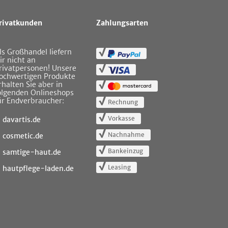
rivatkunden
Zahlungsarten
ls Großhandel liefern
ir nicht an
rivatpersonen! Unsere
ochwertigen Produkte
rhalten Sie aber in
olgenden Onlineshops
ür Endverbraucher:
Rechnung
Vorkasse
davartis.de
Nachnahme
cosmetic.de
Bankeinzug
samtige-haut.de
Leasing
hautpflege-laden.de