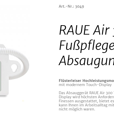
Art.-Nr.: 3049
RAUE Air
Fußpflege
Absaugu
Flüsterleiser Hochleistungsmo
mit modernem Touch-Display
Das Absauggerät RAUE Air 30
Display wird höchsten Anforder
Finessen ausgestattet, bietet e
kann Ihnen im Arbeitsalltag mi
nicht möglich waren.