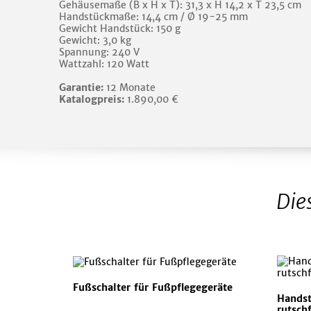
Gehäusemaße (B x H x T): 31,3 x H 14,2 x T 23,5 cm
Handstückmaße: 14,4 cm / Ø 19-25 mm
Gewicht Handstück: 150 g
Gewicht: 3,0 kg
Spannung: 240 V
Wattzahl: 120 Watt
Garantie:
12 Monate
Katalogpreis:
1.890,00 €
Die
Fußschalter für Fußpflegegeräte
Handst
rutsch