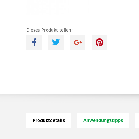
Dieses Produkt teilen:
A
B
C
D
Produktdetails
Anwendungstipps