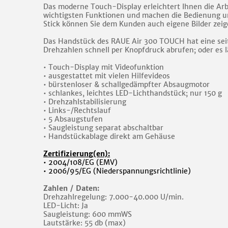
Das moderne Touch-Display erleichtert Ihnen die Arbei
wichtigsten Funktionen und machen die Bedienung und
Stick können Sie dem Kunden auch eigene Bilder zeig
Das Handstück des RAUE Air 300 TOUCH hat eine sei
Drehzahlen schnell per Knopfdruck abrufen; oder es l
• Touch-Display mit Videofunktion
• ausgestattet mit vielen Hilfevideos
• bürstenloser & schallgedämpfter Absaugmotor
• schlankes, leichtes LED-Lichthandstück; nur 150 g
• Drehzahlstabilisierung
• Links-/Rechtslauf
• 5 Absaugstufen
• Saugleistung separat abschaltbar
• Handstückablage direkt am Gehäuse
Zertifizierun
g
(en):
• 2004/108/EG (EMV)
• 2006/95/EG (Niederspannungsrichtlinie)
Zahlen / Daten:
Drehzahlregelung: 7.000-40.000 U/min.
LED-Licht: Ja
Saugleistung: 600 mmWS
Lautstärke: 55 db (max)