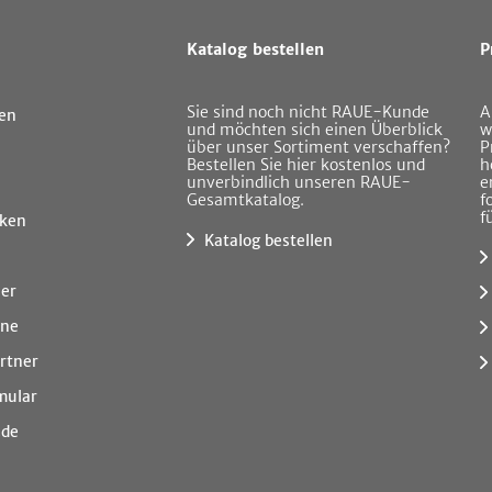
Katalog bestellen
P
Sie sind noch nicht RAUE-Kunde
A
en
und möchten sich einen Überblick
w
über unser Sortiment verschaffen?
P
Bestellen Sie hier kostenlos und
h
unverbindlich unseren RAUE-
e
Gesamtkatalog.
f
f
ken
Katalog bestellen
ner
ine
rtner
mular
.de