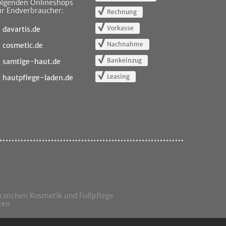
olgenden Onlineshops
ür Endverbraucher:
Rechnung
Vorkasse
davartis.de
Nachnahme
cosmetic.de
Bankeinzug
samtige-haut.de
Leasing
hautpflege-laden.de
Branchen Kosmetik und Fußpflege
ten