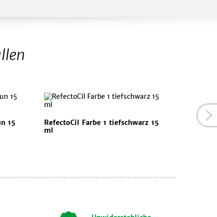
llen
un 15
RefectoCil Farbe 1 tiefschwarz 15
RefectoC
ml
ml