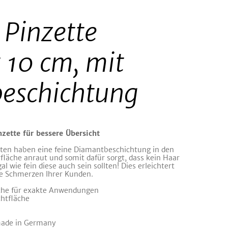
Pinzette
 10 cm, mit
eschichtung
zette für bessere Übersicht
ten haben eine feine Diamantbeschichtung in den
fläche anraut und somit dafür sorgt, dass kein Haar
 wie fein diese auch sein sollten! Dies erleichtert
ie Schmerzen Ihrer Kunden.
che für exakte Anwendungen
chtfläche
made in Germany