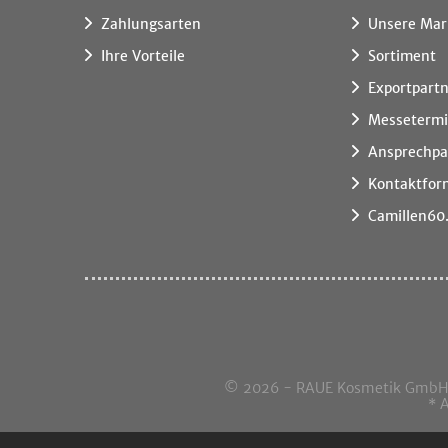
Zahlungsarten
Unsere Mar
Ihre Vorteile
Sortiment
Exportpart
Messeterm
Ansprechpa
Kontaktfor
Camillen60
© 2026 - RAUE Kosmetik GmbH, I
* 