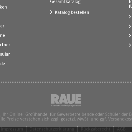
Gesamtkatalog.
f
f
ken
Katalog bestellen
ner
ine
rtner
mular
.de
hr Online-Großhandel für Gewerbetreibende oder Schüler der 
Alle Preise verstehen sich zzgl. gesetzl. MwSt. und ggf. Versandkos
Impressum
Datenschutzerklärung
Rückgaberecht
AGB