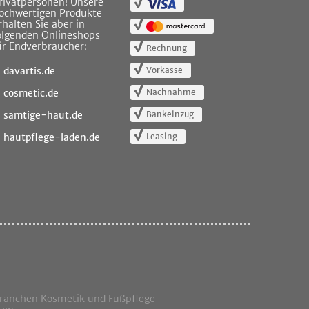
rivatpersonen! Unsere
ochwertigen Produkte
rhalten Sie aber in
olgenden Onlineshops
ür Endverbraucher:
Rechnung
Vorkasse
davartis.de
Nachnahme
cosmetic.de
Bankeinzug
samtige-haut.de
Leasing
hautpflege-laden.de
Branchen Kosmetik und Fußpflege