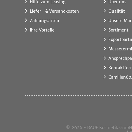
Hilfe zum Leasing
Über uns
Liefer- & Versandkosten
Qualität
Zahlungsarten
Unsere Mar
Ihre Vorteile
Sortiment
Exportpart
Messeterm
Ansprechpa
Kontaktfor
Camillen60
© 2026 - RAUE Kosmetik GmbH, I