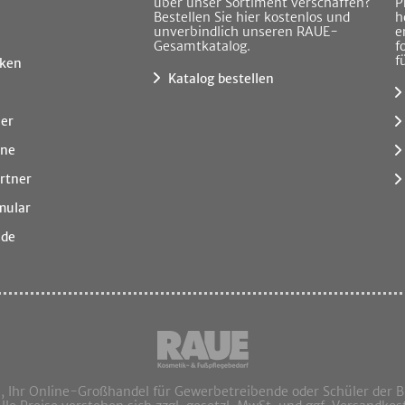
über unser Sortiment verschaffen?
P
Bestellen Sie hier kostenlos und
h
unverbindlich unseren RAUE-
e
Gesamtkatalog.
f
f
ken
Katalog bestellen
ner
ine
rtner
mular
.de
hr Online-Großhandel für Gewerbetreibende oder Schüler der 