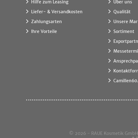
Hilfe zum Leasing
Über uns
Liefer- & Versandkosten
Qualität
Zahlungsarten
Unsere Mar
Ihre Vorteile
Sortiment
Exportpart
Messeterm
Ansprechpa
Kontaktfor
Camillen60
© 2026 - RAUE Kosmetik GmbH, I