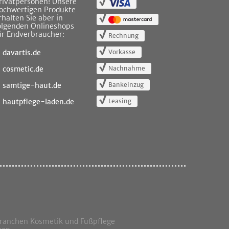
rivatpersonen! Unsere
ochwertigen Produkte
rhalten Sie aber in
olgenden Onlineshops
ür Endverbraucher:
Rechnung
Vorkasse
davartis.de
Nachnahme
cosmetic.de
Bankeinzug
samtige-haut.de
Leasing
hautpflege-laden.de
Branchen Kosmetik und Fußpflege