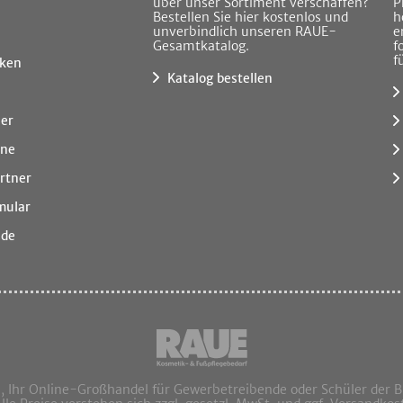
über unser Sortiment verschaffen?
P
Bestellen Sie hier kostenlos und
h
unverbindlich unseren RAUE-
e
Gesamtkatalog.
f
f
ken
Katalog bestellen
ner
ine
rtner
mular
.de
hr Online-Großhandel für Gewerbetreibende oder Schüler der 