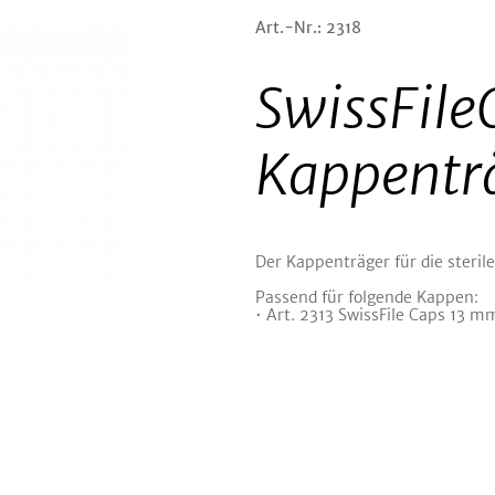
Art.-Nr.: 2318
SwissFile
Kappentr
Der Kappenträger für die steril
Passend für folgende Kappen:
• Art. 2313 SwissFile Caps 13 mm