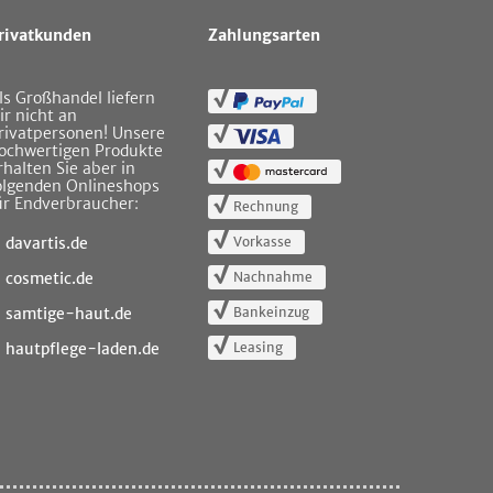
rivatkunden
Zahlungsarten
ls Großhandel liefern
ir nicht an
rivatpersonen! Unsere
ochwertigen Produkte
rhalten Sie aber in
olgenden Onlineshops
ür Endverbraucher:
Rechnung
Vorkasse
davartis.de
Nachnahme
cosmetic.de
Bankeinzug
samtige-haut.de
Leasing
hautpflege-laden.de