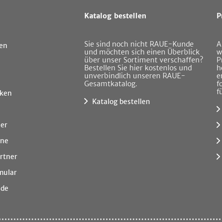
Katalog bestellen
P
Sie sind noch nicht RAUE-Kunde
A
en
und möchten sich einen Überblick
w
über unser Sortiment verschaffen?
P
Bestellen Sie hier kostenlos und
h
unverbindlich unseren RAUE-
e
Gesamtkatalog.
f
f
ken
Katalog bestellen
ner
ine
rtner
mular
.de