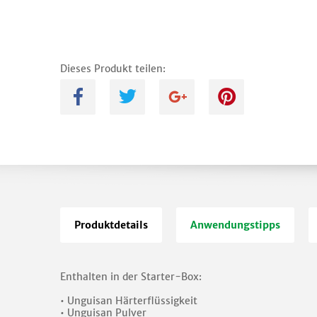
Dieses Produkt teilen:
A
B
C
D
Produktdetails
Anwendungstipps
Enthalten in der Starter-Box:
• Unguisan Härterflüssigkeit
• Unguisan Pulver