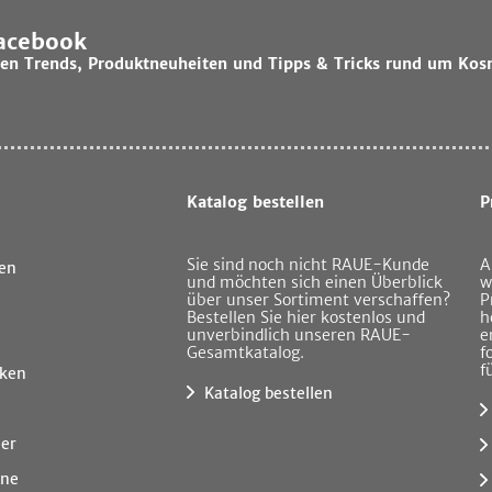
Facebook
lsten Trends, Produktneuheiten und Tipps & Tricks rund um Kos
Katalog bestellen
P
Sie sind noch nicht RAUE-Kunde
A
en
und möchten sich einen Überblick
w
über unser Sortiment verschaffen?
P
Bestellen Sie hier kostenlos und
h
unverbindlich unseren RAUE-
e
Gesamtkatalog.
f
f
ken
Katalog bestellen
ner
ine