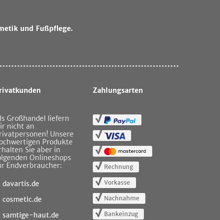
metik und Fußpflege.
rivatkunden
Zahlungsarten
ls Großhandel liefern
ir nicht an
rivatpersonen! Unsere
ochwertigen Produkte
rhalten Sie aber in
olgenden Onlineshops
ür Endverbraucher:
Rechnung
Vorkasse
davartis.de
Nachnahme
cosmetic.de
Bankeinzug
samtige-haut.de